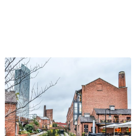
OUR CORE STRENGTH
IS OUR TEAM AND OUR
VALUES.
We are extremely proud of the team that we have
built here at Lord, Cox and Salt. Our team blends a
mixture of both knowledge and experience which
helps to give all of our clients access to the best
legal advice and representation possible.