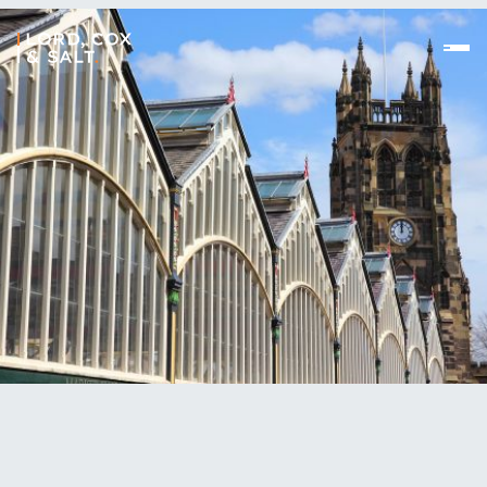
//
We’d love to talk to you about your problems and
how we can help you resolve them. We feel the
best way of finding our office is using Google Maps,
click the link below.
//